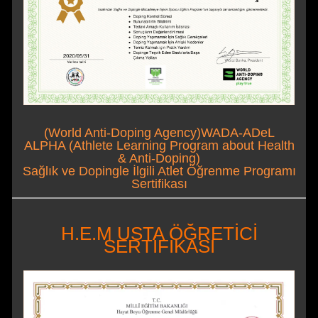
(World Anti-Doping Agency)WADA-ADeL
ALPHA (Athlete Learning Program about Health
& Anti-Doping)
Sağlık ve Dopingle İlgili Atlet Öğrenme Programı
Sertifikası
H.E.M USTA ÖĞRETİCİ
SERTİFİKASI