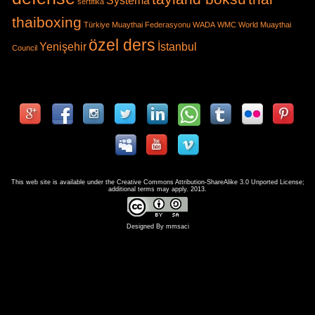
Systema
sertifika
thaiboxing
Türkiye Muaythai Federasyonu
WADA
WMC
World Muaythai
özel ders
Yenişehir
İstanbul
Council
This web site is available under the
Creative Commons Attribution-ShareAlike 3.0
Unported License;
additional terms may apply. 2013.
Designed By
mmsaci