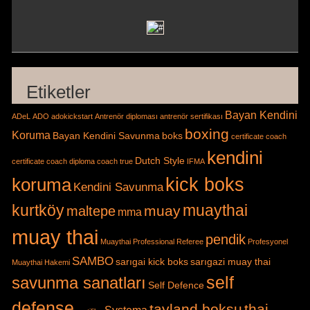
Etiketler
Bayan Kendini
ADeL
ADO
adokickstart
Antrenör diploması
antrenör sertifikası
boxing
Koruma
Bayan Kendini Savunma
boks
certificate
coach
kendini
Dutch Style
certificate
coach diploma
coach true
IFMA
kick boks
koruma
Kendini Savunma
kurtköy
muaythai
muay
maltepe
mma
muay thai
pendik
Muaythai Professional Referee
Profesyonel
SAMBO
sarıgai kick boks
sarıgazi muay thai
Muaythai Hakemi
self
savunma sanatları
Self Defence
defense
tayland boksu
thai