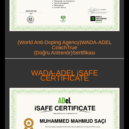
(World Anti-Doping Agency)WADA-ADEL
CoachTrue
(Doğru Antrenör)Sertifikası
WADA-ADEL iSAFE
CERTIFICATE