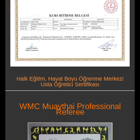
Halk Eğitim, Hayat Boyu Öğrenme Merkezi
Usta Öğretici Sertifikası
WMC Muaythai Professional
Referee