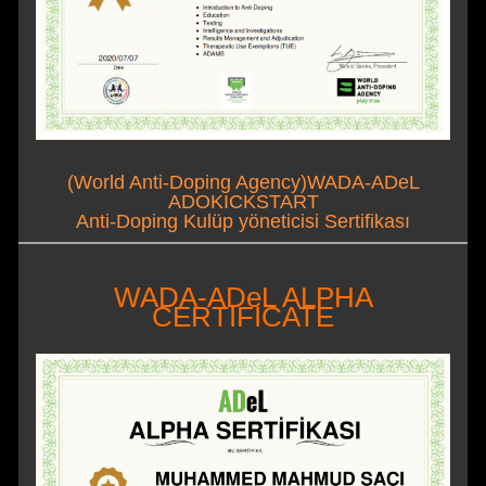
(World Anti-Doping Agency)WADA-ADeL
ADOKICKSTART
Anti-Doping Kulüp yöneticisi Sertifikası
WADA-ADeL ALPHA
CERTIFICATE