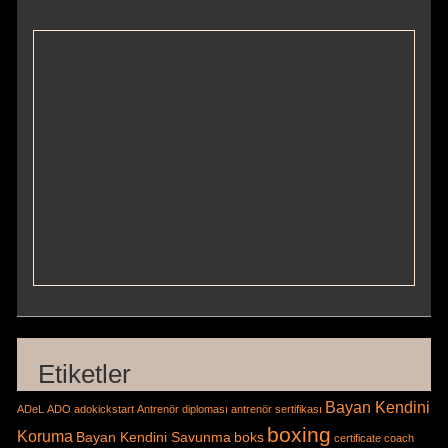
Etiketler
Bayan Kendini
ADeL
ADO
adokickstart
Antrenör diploması
antrenör sertifikası
boxing
Koruma
Bayan Kendini Savunma
boks
certificate
coach
kendini
Dutch Style
certificate
coach diploma
coach true
IFMA
kick boks
koruma
Kendini Savunma
kurtköy
muaythai
muay
maltepe
mma
muay thai
pendik
Muaythai Professional Referee
Profesyonel
SAMBO
sarıgai kick boks
sarıgazi muay thai
Muaythai Hakemi
self
savunma sanatları
Self Defence
defense
tayland boksu
thai