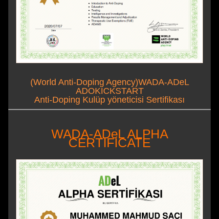
(World Anti-Doping Agency)WADA-ADeL
ADOKICKSTART
Anti-Doping Kulüp yöneticisi Sertifikası
WADA-ADeL ALPHA
CERTIFICATE