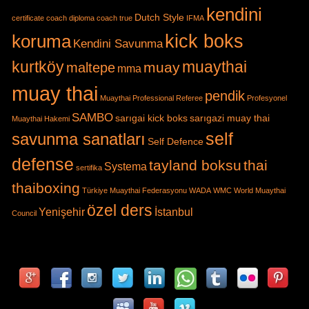
Systema
sertifika
thaiboxing
Türkiye Muaythai Federasyonu
WADA
WMC
World Muaythai
özel ders
Yenişehir
İstanbul
Council
This web site is available under the
Creative Commons Attribution-ShareAlike 3.0
Unported License;
additional terms may apply. 2013.
Designed By
mmsaci