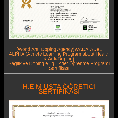
(World Anti-Doping Agency)WADA-ADeL
ALPHA (Athlete Learning Program about Health
& Anti-Doping)
Sağlık ve Dopingle İlgili Atlet Öğrenme Programı
Sertifikası
H.E.M USTA ÖĞRETİCİ
SERTİFİKASI