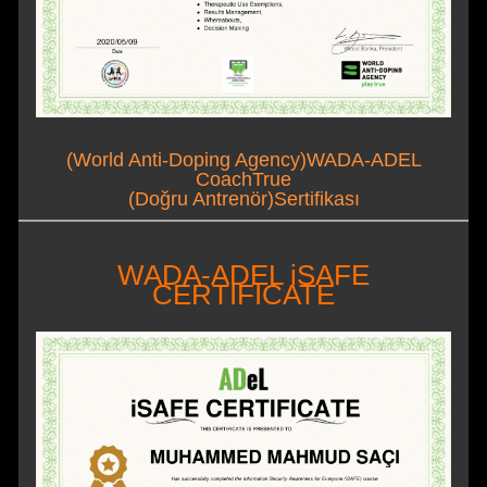
(World Anti-Doping Agency)WADA-ADEL
CoachTrue
(Doğru Antrenör)Sertifikası
WADA-ADEL iSAFE
CERTIFICATE