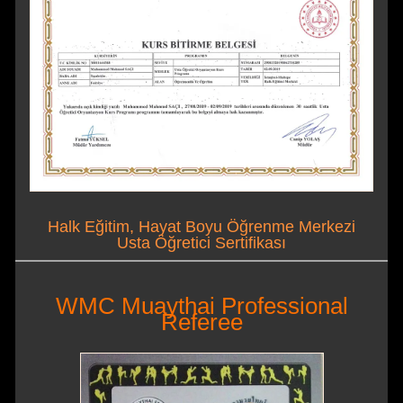
Halk Eğitim, Hayat Boyu Öğrenme Merkezi
Usta Öğretici Sertifikası
WMC Muaythai Professional
Referee