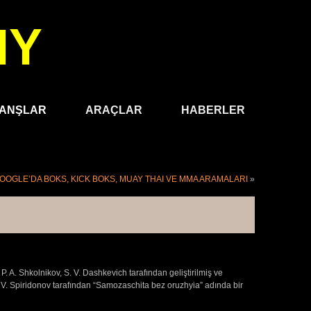
MY
ANŞLAR
ARAÇLAR
HABERLER
OOGLE’DA BOKS, KICK BOKS, MUAY THAI VE MMA ARAMALARI
»
. A. Shkolnikov, S. V. Dashkevich tarafından geliştirilmiş ve
da V. Spiridonov tarafından “Samozaschita bez oruzhyia” adında bir