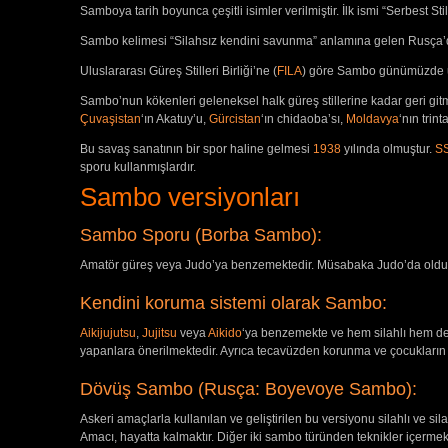
Samboya tarih boyunca çeşitli isimler verilmiştir. İlk ismi “Serbest S
Sambo kelimesi “Silahsız kendini savunma” anlamına gelen Rusça
Uluslararası Güreş Stilleri Birliği’ne (
FILA
) göre Sambo günümüzde u
Sambo’nun kökenleri geleneksel halk güreş stillerine kadar geri gi
Çuvaşistan
‘ın Akatuy’u,
Gürcistan
‘ın chidaoba’sı,
Moldavya
‘nın trint
Bu savaş sanatının bir spor haline gelmesi
1938
yılında olmuştur.
S
sporu kullanmışlardır.
Sambo versiyonları
Sambo Sporu (Borba Sambo):
Amatör güreş veya Judo’ya benzemektedir. Müsabaka Judo’da olduğu gibi
Kendini koruma sistemi olarak Sambo:
Aikijujutsu
,
Jujitsu
veya
Aikido
‘ya benzemekte ve hem silahlı hem de s
yapanlara önerilmektedir. Ayrıca tecavüzden korunma ve çocukların ke
Dövüş Sambo (Rusça: Boyevoye Sambo):
Askeri amaçlarla kullanılan ve geliştirilen bu versiyonu silahlı ve si
Amacı, hayatta kalmaktır. Diğer iki sambo türünden teknikler içermekte