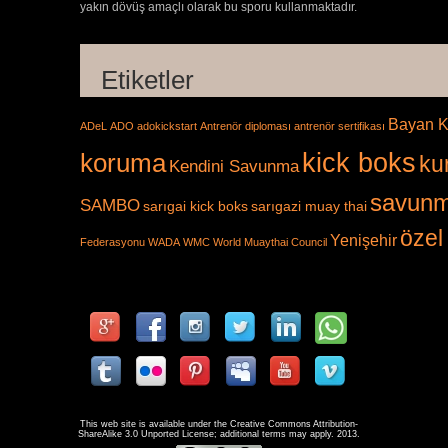
yakın dövüş amaçlı olarak bu sporu kullanmaktadır.
Etiketler
Bayan K
ADeL
ADO
adokickstart
Antrenör diploması
antrenör sertifikası
kick boks
koruma
ku
Kendini Savunma
savunm
SAMBO
sarıgai kick boks
sarıgazi muay thai
özel
Yenişehir
Federasyonu
WADA
WMC
World Muaythai Council
This web site is available under the
Creative Commons Attribution-
ShareAlike 3.0
Unported License; additional terms may apply. 2013.