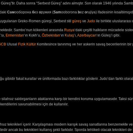
til Güreş”tir. Daha sonra “Serbest Güreş” adını almıştır. Son olarak 1946 yılında Sam
’daki
Сaм
ооборона
б
ез
о
ружия (
Sam
ooborona
b
ez
o
rujiya) ifadesinin kısaltılmışıdı
ygulanan Greko-Romen güreşi, Serbest stil
güreş
ve
Judo
ile birlikte uluslarara
tmektedir. Sambo’nun kökenleri arasında
Rusya
‘daki çeşitli halkların mücadele sis
a’sı,
Ermenistan
‘ın Kokh’u,
Özbekistan
‘ın
Kulaş
‘ı,
Azerbaycan
‘ın Güleş’i gibi.
SCB
Ulusal
Fizik
Kültür
Komitesince tanınmış ve her askerin savaş becerilerinin bir pa
dir fakat kurallar ve üniformada bazı farklılıklar gösterir. Judo’dan farklı olarak 
ilahsız saldırganların ataklarına karşı bir kendini koruma uygulamasıdır. Taksi sür
ndilerini savunabilmesi için de kullanılır.
lahsız teknikleri içerir. Karşılaşması modern karışık savaş sanatlarına benzemekte ve 
dir ancak bu teknikleri kullanış şekli farklıdır. Sporda tehlikeli olacak teknikleri d