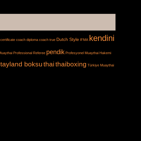
kendini
Dutch Style
certificate
coach diploma
coach true
IFMA
pendik
Muaythai Professional Referee
Profesyonel Muaythai Hakemi
tayland boksu
thai
thaiboxing
Türkiye Muaythai