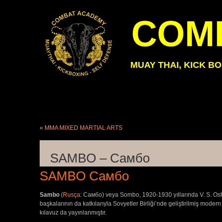
COM
MUAY THAI, KICK B
«
MMA MIXED MARTIAL ARTS
SAMBO – Cамбо
SAMBO Cамбо
Sambo
(
Rusça
: Cамбо) veya Sombo, 1920-1930 yıllarında V. S. Oshche
başkalarının da katkılarıyla Sovyetler Birliği’nde geliştirilmiş mod
kılavuz da yayınlanmıştır.