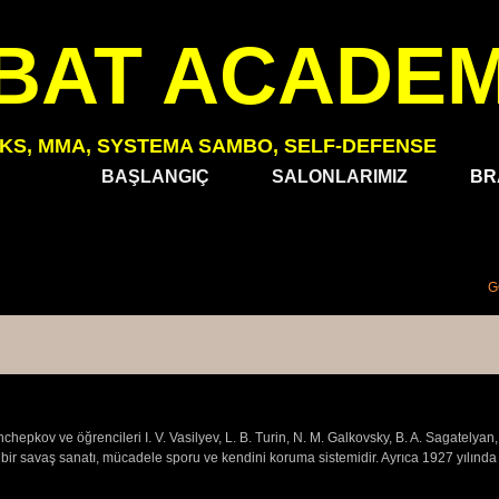
BAT ACADE
OKS, MMA, SYSTEMA SAMBO, SELF-DEFENSE
BAŞLANGIÇ
SALONLARIMIZ
BR
G
pkov ve öğrencileri I. V. Vasilyev, L. B. Turin, N. M. Galkovsky, B. A. Sagatelyan, P
ern bir savaş sanatı, mücadele sporu ve kendini koruma sistemidir. Ayrıca 1927 yılın