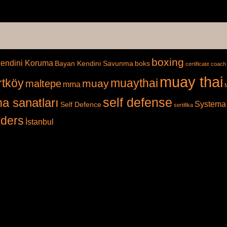
boxing
endini Koruma
Bayan Kendini Savunma
boks
certificate
coach 
muay thai
rtköy
muaythai
muay
maltepe
mma
self defense
a sanatları
Systema
Self Defence
sertifika
 ders
İstanbul