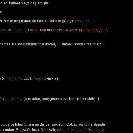
bo adı kullanılmaya başlamıştır.
r.
sı düzeyde uygulanan amatör müsabaka güreşlerinden biridir.
temleri de bulunmaktadır.
Tuva
‘nın
köräş
‘ı,
Yakutistan
‘ın
khapsagai
‘si,
rçası haline getirilmiştir. Askerler, II. Dünya Savaşı sırasında bu
Sambo tüm ayak kilitlerine izin verir.
ücüleri, banka çalışanları, bodyguardlar ve benzeri meslekleri
vuruş ve tutuş formlarını da içermektedir. Çok agresif bir sistemdir.
e barındırır. Rusya Ordusu, Denizaltı askerleri kendilerini koruma ve